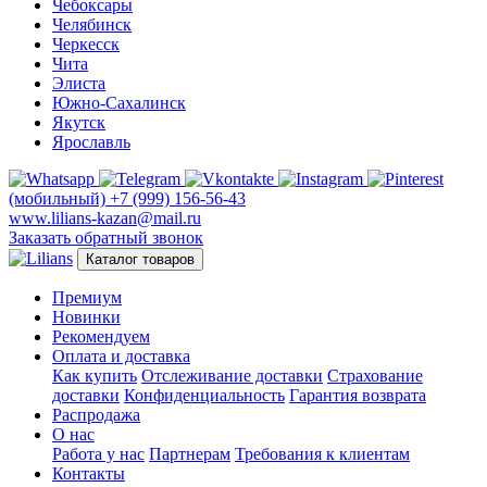
Чебоксары
Челябинск
Черкесск
Чита
Элиста
Южно-Сахалинск
Якутск
Ярославль
(мобильный)
+7 (999) 156-56-43
www.lilians-kazan@mail.ru
Заказать обратный звонок
Каталог товаров
Премиум
Новинки
Рекомендуем
Оплата и доставка
Как купить
Отслеживание доставки
Страхование
доставки
Конфиденциальность
Гарантия возврата
Распродажа
О нас
Работа у нас
Партнерам
Требования к клиентам
Контакты