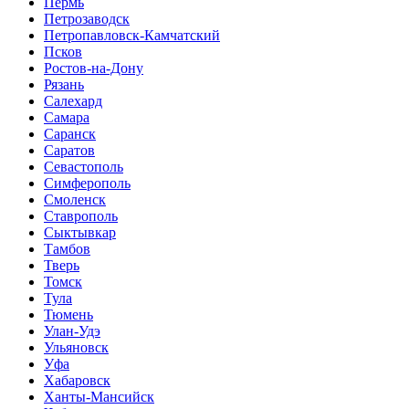
Пермь
Петрозаводск
Петропавловск-Камчатский
Псков
Ростов-на-Дону
Рязань
Салехард
Самара
Саранск
Саратов
Севастополь
Симферополь
Смоленск
Ставрополь
Сыктывкар
Тамбов
Тверь
Томск
Тула
Тюмень
Улан-Удэ
Ульяновск
Уфа
Хабаровск
Ханты-Мансийск