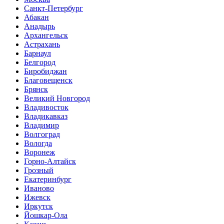
Санкт-Петербург
Абакан
Анадырь
Архангельск
Астрахань
Барнаул
Белгород
Биробиджан
Благовещенск
Брянск
Великий Новгород
Владивосток
Владикавказ
Владимир
Волгоград
Вологда
Воронеж
Горно-Алтайск
Грозный
Екатеринбург
Иваново
Ижевск
Иркутск
Йошкар-Ола