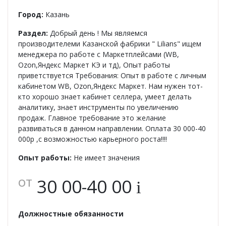
Женская одежда
Город:
Казань
Халаты
Раздел:
Добрый день ! Мы являемся
производителеми Казанской фабрики " Lilians" ищем
Домашняя одежда
менеджера по работе с Маркетплейсами (WB,
Ozon,Яндекс Маркет KЭ и тд), Опыт работы
приветствуется Требования: Опыт в работе с личным
Женские спортивные костюмы
кабинетом WB, Ozon,Яндекс Маркет. Нам нужен тот-
кто хорошо знает кабинет селлера, умеет делать
Жакеты женские
аналитику, знает инструменты по увеличению
продаж. Главное требование это желание
Комплекты женские повседневные
развиваться в данном направлении. Оплата 30 000-40
000р ,с возможностью карьерного роста!!!!
Куртка женская на молнии
Опыт работы:
Не имеет значения
Рекомендуем
от
30 00-40 00
i
Футболки и блузки
Должностные обязанности